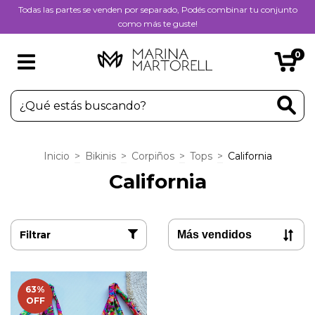
Todas las partes se venden por separado, Podés combinar tu conjunto
como más te guste!
0
Inicio
>
Bikinis
>
Corpiños
>
Tops
>
California
California
Filtrar
63
%
OFF