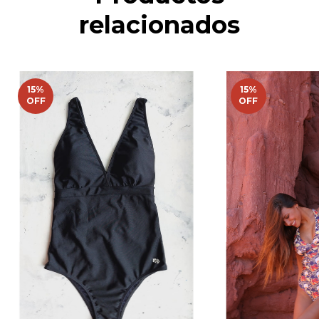
relacionados
15
%
15
%
OFF
OFF