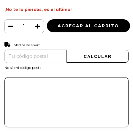
¡No te lo pierdas, es el último!
CAMBIAR CP
Entregas para el CP:
Medios de envío
CALCULAR
No sé mi código postal