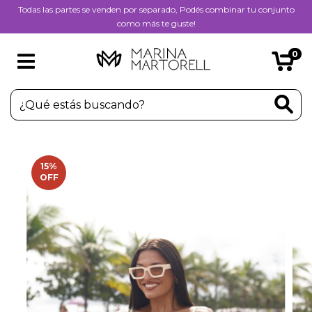
Todas las partes se venden por separado, Podés combinar tu conjunto
como más te guste!
0
15
%
OFF