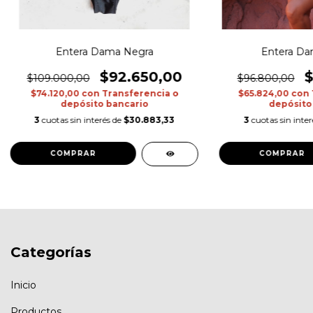
Entera Dama Negra
Entera Da
$92.650,00
$
$109.000,00
$96.800,00
$74.120,00
con
Transferencia o
$65.824,00
con
depósito bancario
depósito
3
cuotas sin interés de
$30.883,33
3
cuotas sin inte
COMPRAR
COMPRAR
Categorías
Inicio
Productos