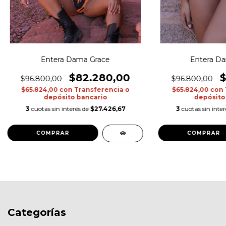
Entera Dama Grace
Entera Da
$82.280,00
$
$96.800,00
$96.800,00
$65.824,00
con
Transferencia o
$65.824,00
con
depósito bancario
depósito
3
cuotas sin interés de
$27.426,67
3
cuotas sin inte
COMPRAR
COMPRAR
Categorías