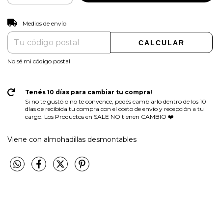
CAMBIAR CP
Entregas para el CP:
Medios de envío
CALCULAR
No sé mi código postal
Tenés 10 días para cambiar tu compra!
Si no te gustó o no te convence, podés cambiarlo dentro de los 10
días de recibida tu compra con el costo de envío y recepción a tu
cargo. Los Productos en SALE NO tienen CAMBIO ❤️
Viene con almohadillas desmontables