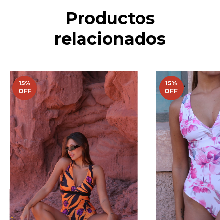
Productos
relacionados
15
%
15
%
OFF
OFF