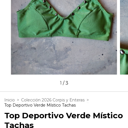
1
/
3
Inicio
>
Colección 2026 Corpis y Enteras
>
Top Deportivo Verde Místico Tachas
Top Deportivo Verde Místico
Tachas