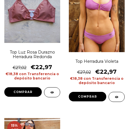
Top Luz Rosa Durazno
Herradura Redonda
Top Herradura Violeta
€22,97
€27,02
€22,97
€27,02
€18,38
con
Transferencia o
depósito bancario
€18,38
con
Transferencia o
depósito bancario
COMPRAR
COMPRAR
15
%