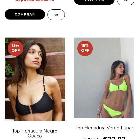
COMPRAR
15
%
15
%
OFF
OFF
Top Herradura Verde Lunar
Top Herradura Negro
Opaco
€22,97