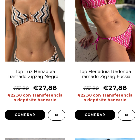
Top Luz Herradura
Top Herradura Redonda
Tramado Zigzag Negro Y
Tramado Zigzag Fucsia
Beige
€27,88
€27,88
€32,80
€32,80
€22,30
con
Transferencia
€22,30
con
Transferencia
o depósito bancario
o depósito bancario
COMPRAR
COMPRAR