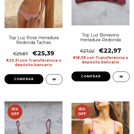
Top Luz Borravino
Top Luz Rose Herradura
Herradura Redonda
Redonda Tachas
€22,97
€27,02
€25,39
€29,87
€18,38
con
Transferencia o
€20,31
con
Transferencia o
depósito bancario
depósito bancario
COMPRAR
COMPRAR
15
%
15
%
OFF
OFF