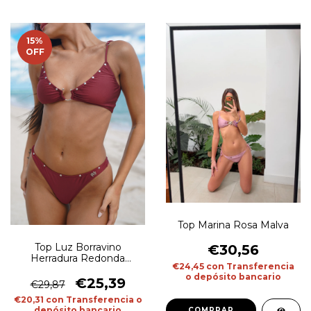
15
%
OFF
Top Marina Rosa Malva
Top Luz Borravino
€30,56
Herradura Redonda
€24,45
con
Transferencia
Tachas
o depósito bancario
€25,39
€29,87
€20,31
con
Transferencia o
depósito bancario
COMPRAR