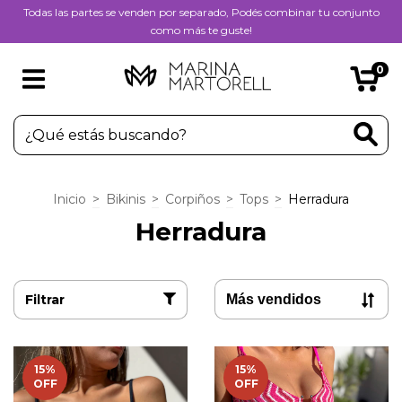
Todas las partes se venden por separado, Podés combinar tu conjunto
como más te guste!
0
Inicio
>
Bikinis
>
Corpiños
>
Tops
>
Herradura
Herradura
Filtrar
15
%
15
%
OFF
OFF