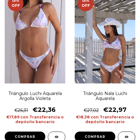
15
%
15
%
OFF
OFF
Triángulo Luchi Aquarela
Triángulo Nala Luchi
Argolla Violeta
Aquarela
€22,36
€22,97
€26,31
€27,02
€17,89
con
Transferencia o
€18,38
con
Transferencia o
depósito bancario
depósito bancario
COMPRAR
COMPRAR