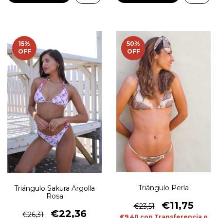
15
%
50
%
OFF
OFF
Triángulo Perla
Triángulo Sakura Argolla
Rosa
€11,75
€23,51
€22,36
€26,31
€9,40
con
Transferencia o