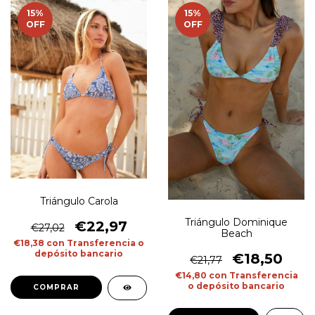
15
%
15
%
OFF
OFF
Triángulo Carola
Triángulo Dominique
€22,97
€27,02
Beach
€18,38
con
Transferencia o
depósito bancario
€18,50
€21,77
€14,80
con
Transferencia
o depósito bancario
COMPRAR