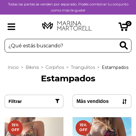
Todas las partes se venden por separado, Podés combinar tu conjunto
como más te guste!
0
Inicio
>
Bikinis
>
Corpiños
>
Triangulitos
>
Estampados
Estampados
Filtrar
15
%
15
%
OFF
OFF