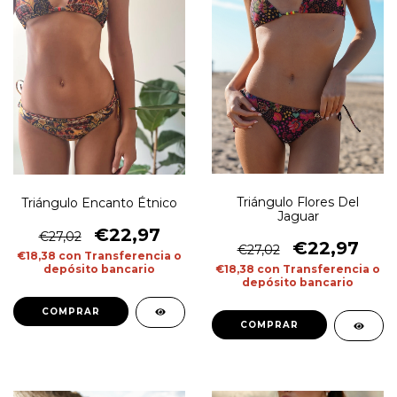
Triángulo Flores Del
Triángulo Encanto Étnico
Jaguar
€22,97
€27,02
€22,97
€27,02
€18,38
con
Transferencia o
depósito bancario
€18,38
con
Transferencia o
depósito bancario
COMPRAR
COMPRAR