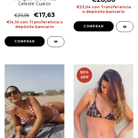
Celeste Cuarzo
€23,04
con
Transferencia
o depósito bancario
€17,63
€29,38
€14,10
con
Transferencia o
depósito bancario
COMPRAR
COMPRAR
50
%
OFF