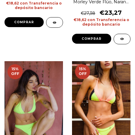
Morley Verde Flúo, Naranja
€18,62
con
Transferencia o
Flúo, Celeste
depósito bancario
€23,27
€27,38
€18,62
con
Transferencia o
COMPRAR
depósito bancario
COMPRAR
15
%
15
%
OFF
OFF