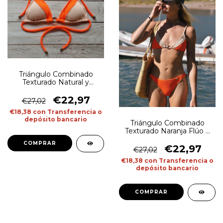
Triángulo Combinado
Texturado Natural y
Naranja Flúo
€22,97
€27,02
€18,38
con
Transferencia o
depósito bancario
Triángulo Combinado
Texturado Naranja Flúo y
Natural
COMPRAR
€22,97
€27,02
€18,38
con
Transferencia o
depósito bancario
COMPRAR