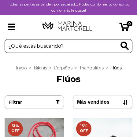
Todas las partes se venden por separado, Podés combinar tu conjunto
como más te guste!
0
Inicio
>
Bikinis
>
Corpiños
>
Triangulitos
>
Flúos
Flúos
Filtrar
51
%
15
%
OFF
OFF