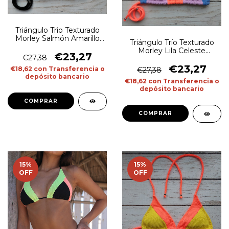
Triángulo Trio Texturado
Morley Salmón Amarillo
Triángulo Trío Texturado
Flúo Negro
Morley Lila Celeste
€23,27
€27,38
Naranja Flúo
€23,27
€18,62
con
Transferencia o
€27,38
depósito bancario
€18,62
con
Transferencia o
depósito bancario
COMPRAR
COMPRAR
15
%
15
%
OFF
OFF