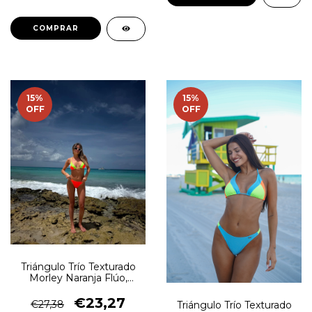
COMPRAR
15
%
15
%
OFF
OFF
Triángulo Trío Texturado
Morley Naranja Flúo,
Celeste, Verde Flúo
€23,27
€27,38
Triángulo Trío Texturado