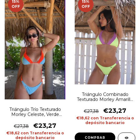
15
%
15
%
OFF
OFF
Triángulo Combinado
Texturado Morley Amarillo
Flúo y Violeta
Triángulo Trío Texturado
€23,27
€27,38
Morley Celeste, Verde
€18,62
con
Transferencia o
Flúo, Naranja Flúo
depósito bancario
€23,27
€27,38
€18,62
con
Transferencia o
depósito bancario
COMPRAR