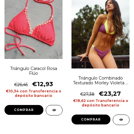
Triángulo Caracol Rosa
Flúo
Triángulo Combinado
Texturado Morley Violeta y
€12,93
€26,45
Amarillo Flúo
€10,34
con
Transferencia o
€23,27
€27,38
depósito bancario
€18,62
con
Transferencia o
depósito bancario
COMPRAR
COMPRAR