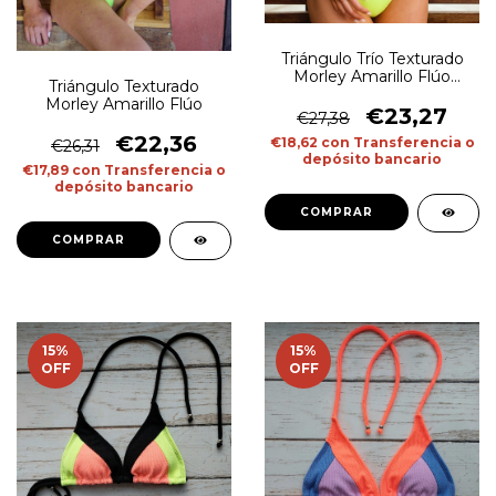
Triángulo Trío Texturado
Morley Amarillo Flúo
Triángulo Texturado
Negro Salmón
Morley Amarillo Flúo
€23,27
€27,38
€22,36
€18,62
con
Transferencia o
€26,31
depósito bancario
€17,89
con
Transferencia o
depósito bancario
COMPRAR
COMPRAR
15
%
15
%
OFF
OFF