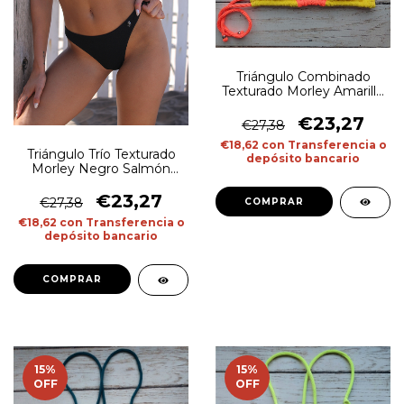
Triángulo Combinado
Texturado Morley Amarillo
y Naranja Flúo
€23,27
€27,38
€18,62
con
Transferencia o
Triángulo Trío Texturado
depósito bancario
Morley Negro Salmón
Amarillo Flúo
€23,27
€27,38
COMPRAR
€18,62
con
Transferencia o
depósito bancario
COMPRAR
15
%
15
%
OFF
OFF