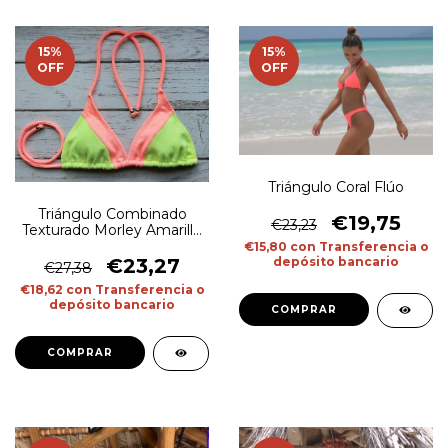
15
%
15
%
OFF
OFF
Triángulo Coral Flúo
Triángulo Combinado
€19,75
€23,23
Texturado Morley Amarillo
Flúo y Salmón
€15,80
con
Transferencia o
depósito bancario
€23,27
€27,38
€18,62
con
Transferencia o
depósito bancario
COMPRAR
COMPRAR