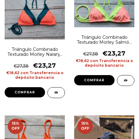
Triángulo Combinado
Texturado Morley Salmón
y Amarillo Flúo
Triángulo Combinado
€23,27
€27,38
Texturado Morley Naranja
Flúo y Verde Marino
€18,62
con
Transferencia o
€23,27
depósito bancario
€27,38
€18,62
con
Transferencia o
depósito bancario
COMPRAR
COMPRAR
15
%
15
%
OFF
OFF